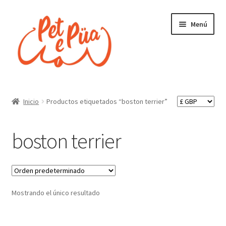
Ir
Ir
Menú
a
al
la
contenido
navegación
Inicio
Inicio
Productos etiquetados “boston terrier”
¿Quienes somos?
boston terrier
Finalizar compra
Tienda
Mostrando el único resultado
Política de envíos, pedidos y devoluciones
Política de privacidad