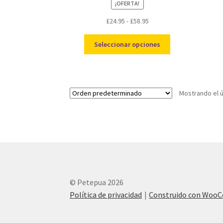
¡OFERTA!
Rango
£
24.95
-
£
58.95
de
Este
precios:
Seleccionar opciones
producto
desde
tiene
£24.95
múltiples
hasta
variantes.
£58.95
Mostrando el ú
Las
opciones
se
pueden
elegir
en
la
página
© Petepua 2026
de
producto
Política de privacidad
Construido con Woo