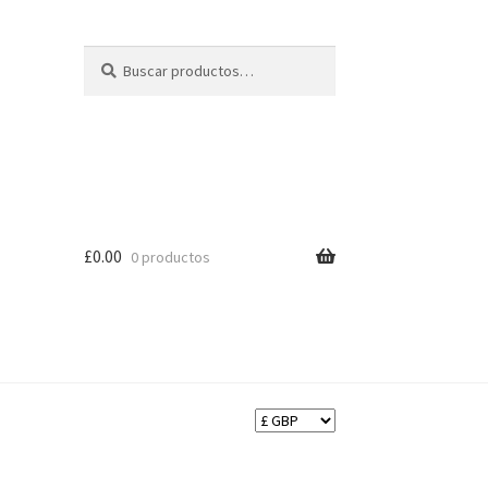
Buscar
Buscar
por:
£
0.00
0 productos