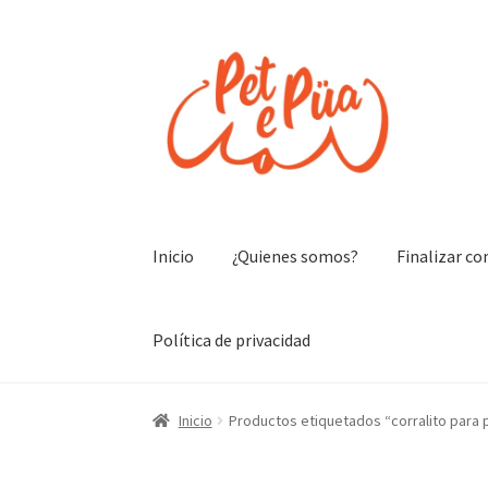
Ir
Ir
a
al
la
contenido
navegación
Inicio
¿Quienes somos?
Finalizar c
Política de privacidad
Inicio
Productos etiquetados “corralito para 