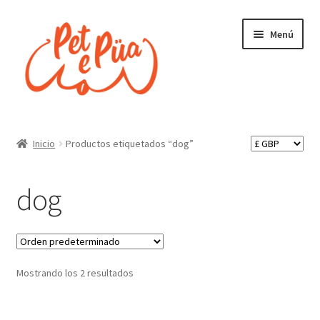
Ir
Ir
Menú
a
al
la
contenido
navegación
Inicio
Inicio
Productos etiquetados “dog”
¿Quienes somos?
dog
Finalizar compra
Tienda
Mostrando los 2 resultados
Política de envíos, pedidos y devoluciones
Política de privacidad