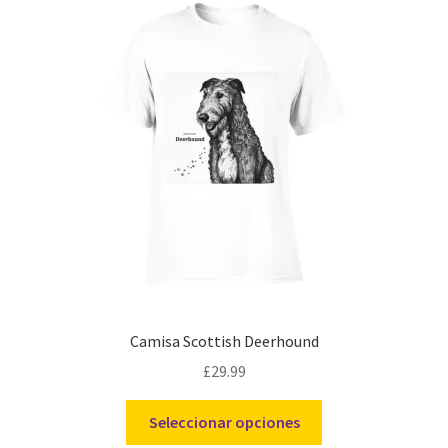
Camisa Scottish Deerhound
£
29.99
Este
Seleccionar opciones
producto