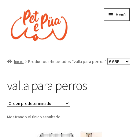
Ir
Ir
Menú
a
al
la
contenido
navegación
Inicio
Inicio
Productos etiquetados “valla para perros”
¿Quienes somos?
valla para perros
Finalizar compra
Tienda
Mostrando el único resultado
Política de envíos, pedidos y devoluciones
Política de privacidad