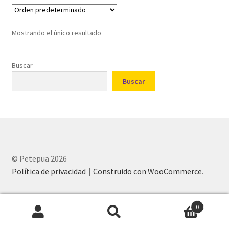
variantes.
£58.95
Las
opciones
Mostrando el único resultado
se
pueden
elegir
Buscar
en
Buscar
la
página
de
producto
© Petepua 2026
Política de privacidad
Construido con WooCommerce
.
0
Buscar
Buscar