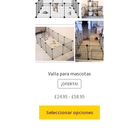
Valla para mascotas
¡OFERTA!
Rango
£
24.95
-
£
58.95
de
Este
precios:
Seleccionar opciones
producto
desde
tiene
£24.95
múltiples
hasta