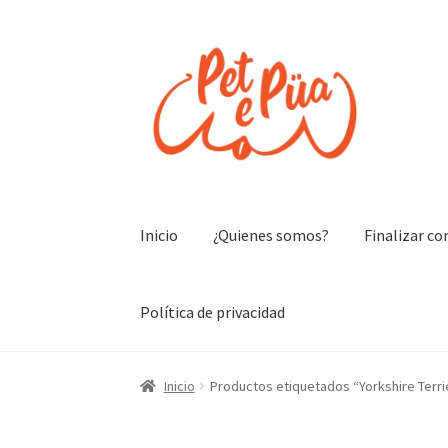
Ir
Ir
a
al
la
contenido
navegación
Inicio
¿Quienes somos?
Finalizar c
Política de privacidad
Inicio
Productos etiquetados “Yorkshire Terri