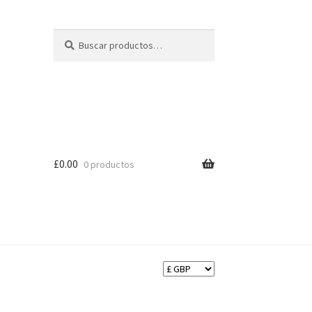
Buscar
Buscar
por:
£
0.00
0 productos