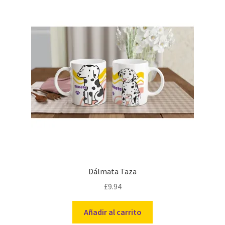
Dálmata Taza
£
9.94
Añadir al carrito