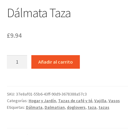
Dálmata Taza
£
9.94
Dálmata
Añadir al carrito
Taza
cantidad
SKU:
37e8af01-55b6-43ff-90d9-3678388a57c3
Categorías:
Hogar y Jardín
,
Tazas de café y té
,
Vajilla
,
Vasos
Etiquetas:
Dálmata
,
Dalmatian
,
doglovers
,
taza
,
tazas