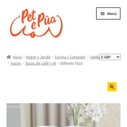
Ir
Ir
Menú
a
al
la
contenido
navegación
Inicio
Inicio
Hogar y Jardín
Cocina y Comedor
Vajilla
Vasos
Tazas de café y té
Dálmata Taza
¿Quienes somos?
Finalizar compra
Tienda
Política de envíos, pedidos y devoluciones
Política de privacidad