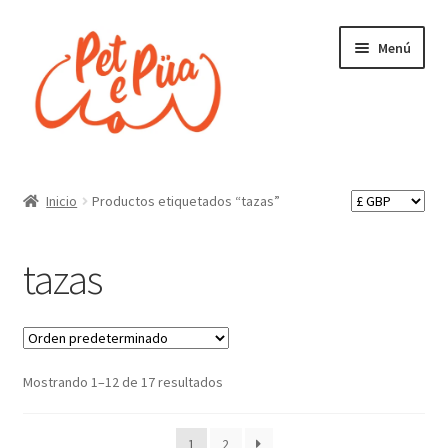
Ir
Ir
Menú
a
al
la
contenido
navegación
Inicio
Inicio
Productos etiquetados “tazas”
¿Quienes somos?
tazas
Finalizar compra
Tienda
Mostrando 1–12 de 17 resultados
Política de envíos, pedidos y devoluciones
Política de privacidad
1
2