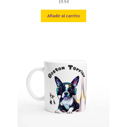
£
9.94
Añadir al carrito