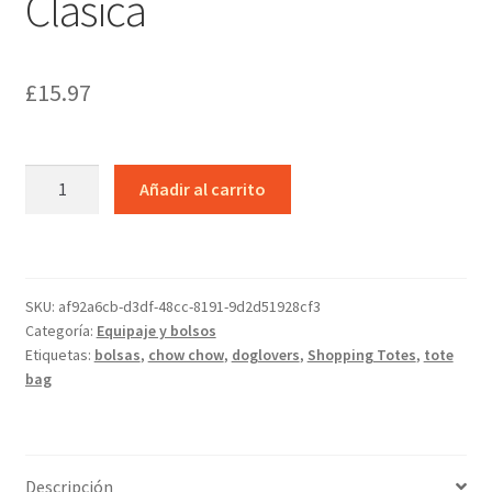
Clásica
£
15.97
Chow
Añadir al carrito
Chow
Bolsa
Tela
Clásica
SKU:
af92a6cb-d3df-48cc-8191-9d2d51928cf3
cantidad
Categoría:
Equipaje y bolsos
Etiquetas:
bolsas
,
chow chow
,
doglovers
,
Shopping Totes
,
tote
bag
Descripción