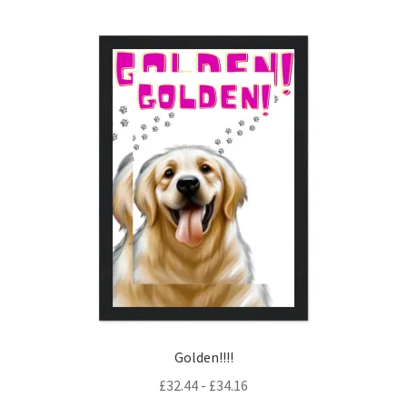
Golden!!!!
Rango
£
32.44
-
£
34.16
de