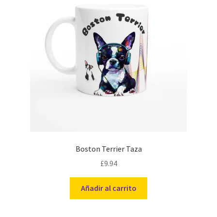
se
pueden
elegir
en
la
página
de
producto
Boston Terrier Taza
£
9.94
Añadir al carrito