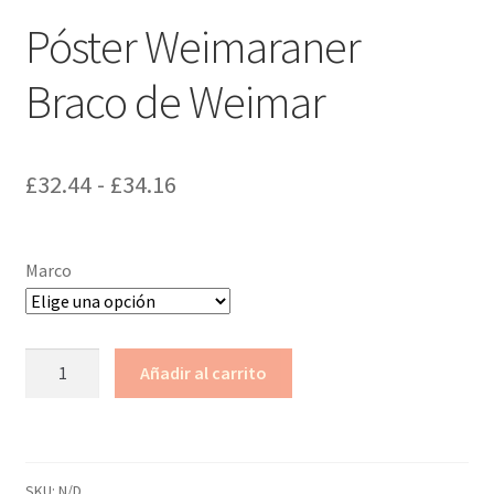
Póster Weimaraner
Braco de Weimar
Rango
£
32.44
-
£
34.16
de
precios:
Marco
desde
£32.44
Póster
Añadir al carrito
hasta
Weimaraner
Braco
£34.16
de
Weimar
SKU:
N/D